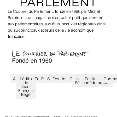
Le Courrier du Parlement, fondé en 1960 par Michel
Baroin, est un magazine d’actualité politique destiné
aux parlementaires, aux élus locaux et régionaux ainsi
qu’aux principaux acteurs de la vie économique
française.
Accueil
L'édito
Economie
Politique
Société
Environnement
International
Culture
Hors-
Politique de
À
Contac
de
Séries
confidentialité
propos
Jean-
François
Bège
© Le Courrier du Parlement – 2026 – Tous droits réservés.