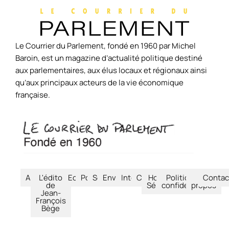
Le Courrier du Parlement, fondé en 1960 par Michel
Baroin, est un magazine d’actualité politique destiné
aux parlementaires, aux élus locaux et régionaux ainsi
qu’aux principaux acteurs de la vie économique
française.
Accueil
L'édito
Economie
Politique
Société
Environnement
International
Culture
Hors-
Politique de
À
Contac
de
Séries
confidentialité
propos
Jean-
François
Bège