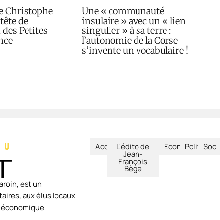
de Christophe
Une « communauté
 tête de
insulaire » avec un « lien
n des Petites
singulier » à sa terre :
ance
l’autonomie de la Corse
s’invente un vocabulaire !
Accueil
L'édito de
Economie
Politique
Soci
Jean-
François
Bège
aroin, est un
aires, aux élus locaux
ie économique