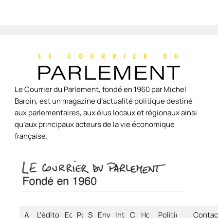
Le Courrier du Parlement, fondé en 1960 par Michel
Baroin, est un magazine d’actualité politique destiné
aux parlementaires, aux élus locaux et régionaux ainsi
qu’aux principaux acteurs de la vie économique
française.
Accueil
L'édito
Economie
Politique
Société
Environnement
International
Culture
Hors-
Politique de
À
Contac