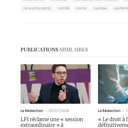
ressortissants
santé
soins
systèe
systèm
PUBLICATIONS
SIMILAIRES
La Rédaction
30/07/2026
La Rédaction
LFI réclame une « session
« Le droit à 
extraordinaire » à
définitivem