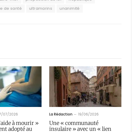
e de santé
ultramarins
unanimité
17/07/2026
La Rédaction
19/06/2026
l’aide à mourir »
Une « communauté
ent adopté au
insulaire » avec un « lien