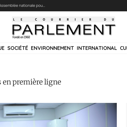
LFI réclame une « session extraordinaire » à l’Assemblée nationale pour lutter contre les incendies
UE
SOCIÉTÉ
ENVIRONNEMENT
INTERNATIONAL
CU
s en première ligne