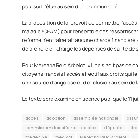
poursuit l’élue au sein d’un communiqué.
La proposition de loi prévoit de permettre l’accès
maladie (CEAM) pour l’ensemble des ressortissan
réforme n’entraînerait aucune charge financièr
de prendre en charge les dépenses de santé de ses
Pour Mereana Reid Arbelot, « Il ne s’agit pas de c
citoyens français l’accès effectif aux droits qui l
une source d’angoisse et d’exclusion au sein de l
Le texte sera examiné en séance publique le 11 ju
accès
adoption
assemblée nationale
assu
commission des affaires sociales
députée
dro
médecine
médical
Mereana Reid Arbelot
O