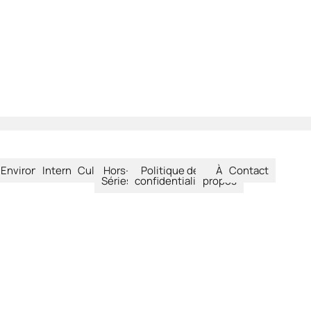
été
Environnement
International
Culture
Hors-
Politique de
À
Contact
Séries
confidentialité
propos