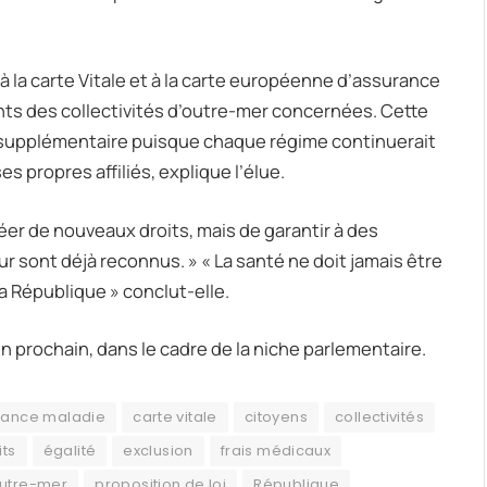
 à la carte Vitale et à la carte européenne d’assurance
ts des collectivités d’outre-mer concernées. Cette
e supplémentaire puisque chaque régime continuerait
 propres affiliés, explique l’élue.
réer de nouveaux droits, mais de garantir à des
eur sont déjà reconnus. » « La santé ne doit jamais être
a République » conclut-elle.
in prochain, dans le cadre de la niche parlementaire.
rance maladie
carte vitale
citoyens
collectivités
its
égalité
exclusion
frais médicaux
utre-mer
proposition de loi
République