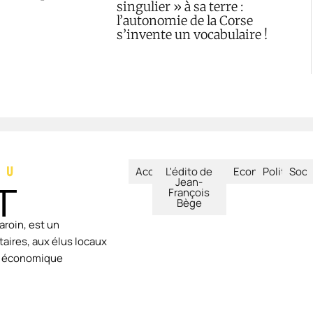
singulier » à sa terre :
l’autonomie de la Corse
s’invente un vocabulaire !
Accueil
L'édito de
Economie
Politique
Soci
Jean-
François
Bège
aroin, est un
aires, aux élus locaux
ie économique