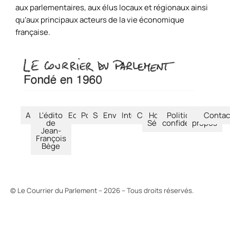
aux parlementaires, aux élus locaux et régionaux ainsi
qu’aux principaux acteurs de la vie économique
française.
Accueil
L'édito
Economie
Politique
Société
Environnement
International
Culture
Hors-
Politique de
À
Contac
de
Séries
confidentialité
propos
Jean-
François
Bège
© Le Courrier du Parlement – 2026 – Tous droits réservés.