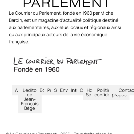
Le Courrier du Parlement, fondé en 1960 par Michel
Baroin, est un magazine d’actualité politique destiné
aux parlementaires, aux élus locaux et régionaux ainsi
qu’aux principaux acteurs de la vie économique
française.
Accueil
L'édito
Economie
Politique
Société
Environnement
International
Culture
Hors-
Politique de
À
Contac
de
Séries
confidentialité
propos
Jean-
François
Bège
© Le Courrier du Parlement – 2026 – Tous droits réservés.