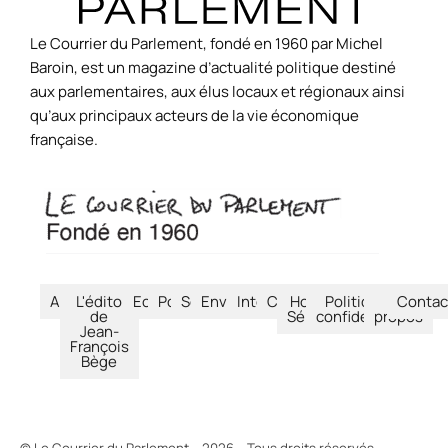
Le Courrier du Parlement, fondé en 1960 par Michel
Baroin, est un magazine d’actualité politique destiné
aux parlementaires, aux élus locaux et régionaux ainsi
qu’aux principaux acteurs de la vie économique
française.
Accueil
L'édito
Economie
Politique
Société
Environnement
International
Culture
Hors-
Politique de
À
Contac
de
Séries
confidentialité
propos
Jean-
François
Bège
© Le Courrier du Parlement – 2026 – Tous droits réservés.