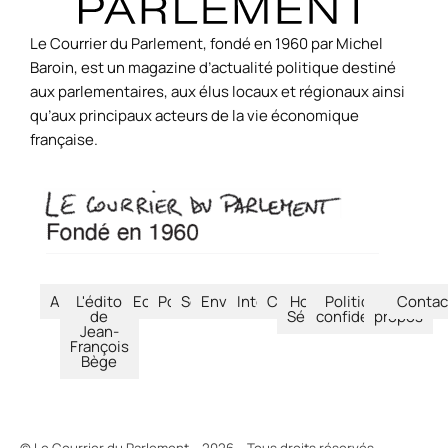
Le Courrier du Parlement, fondé en 1960 par Michel
Baroin, est un magazine d’actualité politique destiné
aux parlementaires, aux élus locaux et régionaux ainsi
qu’aux principaux acteurs de la vie économique
française.
Accueil
L'édito
Economie
Politique
Société
Environnement
International
Culture
Hors-
Politique de
À
Contac
de
Séries
confidentialité
propos
Jean-
François
Bège
© Le Courrier du Parlement – 2026 – Tous droits réservés.