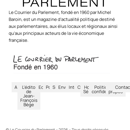
Le Courrier du Parlement, fondé en 1960 par Michel
Baroin, est un magazine d’actualité politique destiné
aux parlementaires, aux élus locaux et régionaux ainsi
qu’aux principaux acteurs de la vie économique
française.
Accueil
L'édito
Economie
Politique
Société
Environnement
International
Culture
Hors-
Politique de
À
Contac
de
Séries
confidentialité
propos
Jean-
François
Bège
© Le Courrier du Parlement – 2026 – Tous droits réservés.