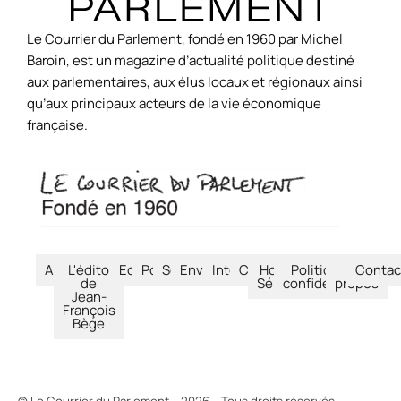
Le Courrier du Parlement, fondé en 1960 par Michel
Baroin, est un magazine d’actualité politique destiné
aux parlementaires, aux élus locaux et régionaux ainsi
qu’aux principaux acteurs de la vie économique
française.
Accueil
L'édito
Economie
Politique
Société
Environnement
International
Culture
Hors-
Politique de
À
Contac
de
Séries
confidentialité
propos
Jean-
François
Bège
© Le Courrier du Parlement – 2026 – Tous droits réservés.