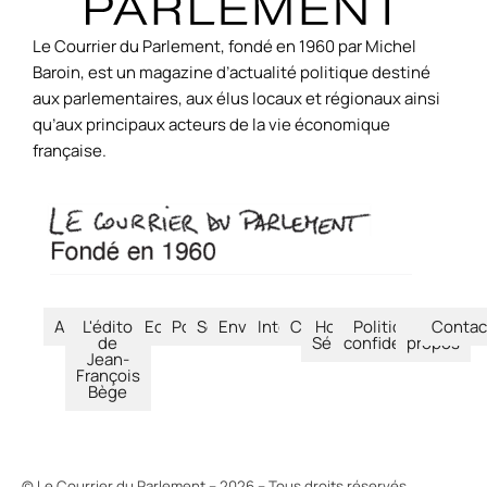
Le Courrier du Parlement, fondé en 1960 par Michel
Baroin, est un magazine d’actualité politique destiné
aux parlementaires, aux élus locaux et régionaux ainsi
qu’aux principaux acteurs de la vie économique
française.
Accueil
L'édito
Economie
Politique
Société
Environnement
International
Culture
Hors-
Politique de
À
Contac
de
Séries
confidentialité
propos
Jean-
François
Bège
© Le Courrier du Parlement – 2026 – Tous droits réservés.