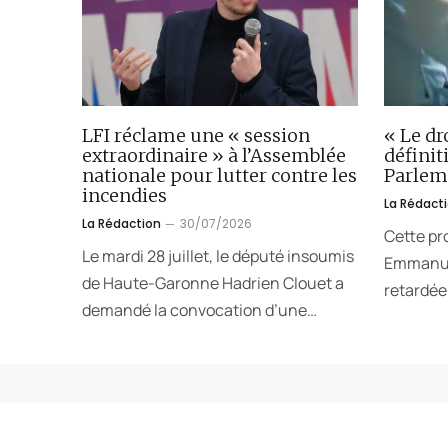
LFI réclame une « session
« Le dr
extraordinaire » à l’Assemblée
défini
nationale pour lutter contre les
Parlem
incendies
La Rédact
La Rédaction
30/07/2026
Cette pr
Le mardi 28 juillet, le député insoumis
Emmanuel
de Haute-Garonne Hadrien Clouet a
retardée.
demandé la convocation d’une…