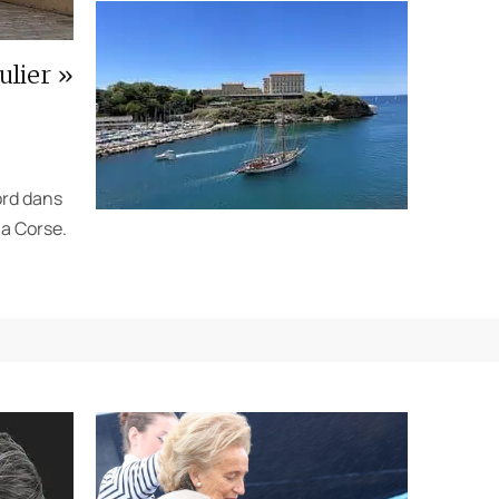
ulier »
ord dans
la Corse.