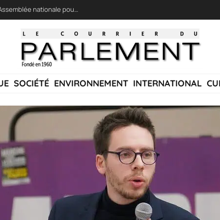
LFI réclame une « session extraordinaire » à l’Assemblée nationale pour lutter contre les incendies
UE
SOCIÉTÉ
ENVIRONNEMENT
INTERNATIONAL
CU