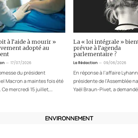
oit à l’aide à mourir »
La « loi intégrale » bien
tivement adopté au
prévue à l’agenda
ent
parlementaire ?
ion
17/07/2026
La Rédaction
09/06/2026
omesse du président
En réponse à l’affaire Lyhann
 Macron a maintes fois été
présidente de l’Assemblée na
 Ce mercredi 15 juillet,…
Yaël Braun-Pivet, a demandé
ENVIRONNEMENT