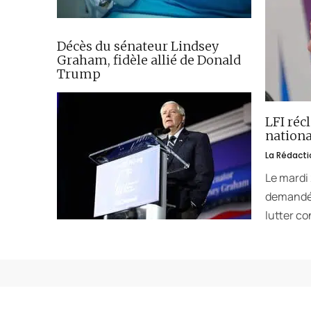
Décès du sénateur Lindsey
Graham, fidèle allié de Donald
Trump
LFI réc
nationa
La Rédacti
Le mardi
demandé 
lutter co