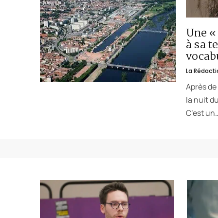
Une « 
à sa t
vocabu
La Rédacti
Après de 
la nuit d
C’est un