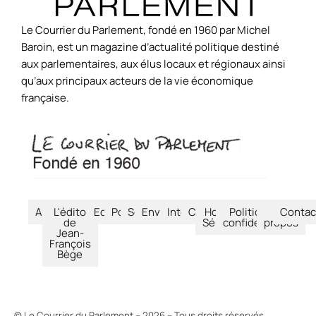
Le Courrier du Parlement, fondé en 1960 par Michel
Baroin, est un magazine d’actualité politique destiné
aux parlementaires, aux élus locaux et régionaux ainsi
qu’aux principaux acteurs de la vie économique
française.
Accueil
L'édito
Economie
Politique
Société
Environnement
International
Culture
Hors-
Politique de
À
Contac
de
Séries
confidentialité
propos
Jean-
François
Bège
© Le Courrier du Parlement – 2026 – Tous droits réservés.