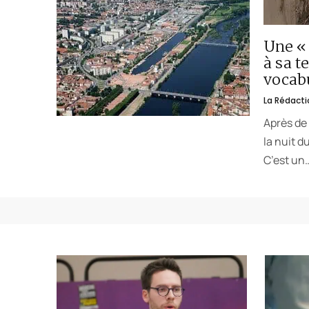
Une « 
à sa t
vocabu
La Rédacti
Après de 
la nuit d
C’est un