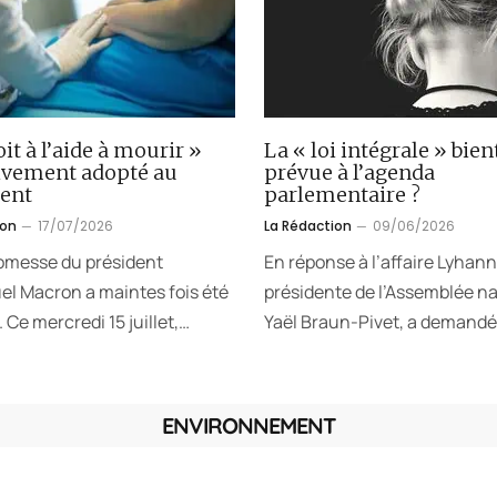
oit à l’aide à mourir »
La « loi intégrale » bien
tivement adopté au
prévue à l’agenda
ent
parlementaire ?
ion
17/07/2026
La Rédaction
09/06/2026
omesse du président
En réponse à l’affaire Lyhann
 Macron a maintes fois été
présidente de l’Assemblée na
 Ce mercredi 15 juillet,…
Yaël Braun-Pivet, a demandé
ENVIRONNEMENT