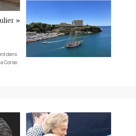
ulier »
ord dans
la Corse.