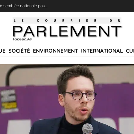
LFI réclame une « session extraordinaire » à l’Assemblée nationale pour lutter contre les incendies
UE
SOCIÉTÉ
ENVIRONNEMENT
INTERNATIONAL
CU