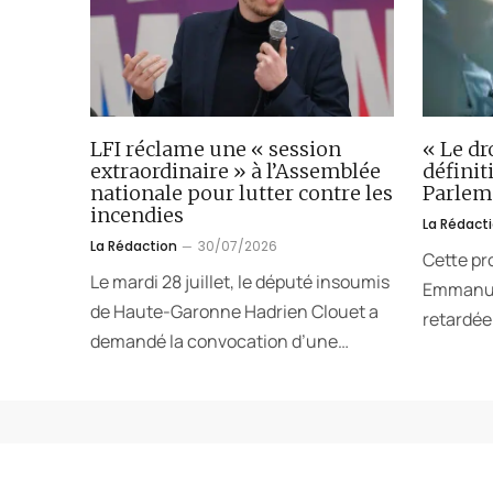
LFI réclame une « session
« Le dr
extraordinaire » à l’Assemblée
défini
nationale pour lutter contre les
Parlem
incendies
La Rédact
La Rédaction
30/07/2026
Cette pr
Le mardi 28 juillet, le député insoumis
Emmanuel
de Haute-Garonne Hadrien Clouet a
retardée.
demandé la convocation d’une…