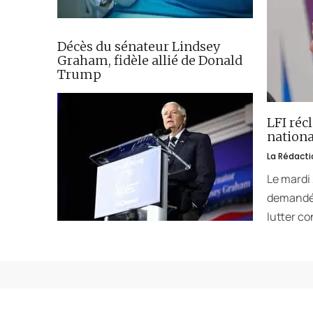
Décès du sénateur Lindsey
Graham, fidèle allié de Donald
Trump
LFI réc
nationa
La Rédacti
Le mardi
demandé 
lutter co