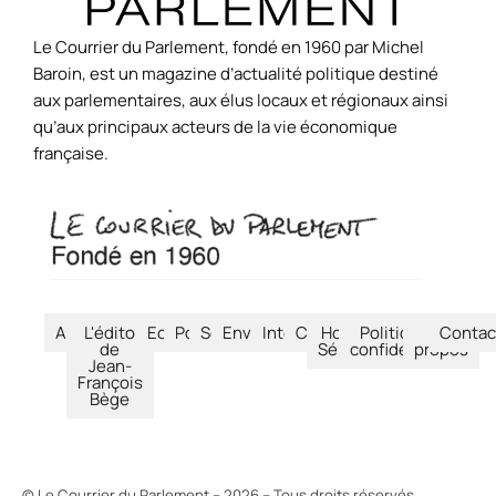
Le Courrier du Parlement, fondé en 1960 par Michel
Baroin, est un magazine d’actualité politique destiné
aux parlementaires, aux élus locaux et régionaux ainsi
qu’aux principaux acteurs de la vie économique
française.
Accueil
L'édito
Economie
Politique
Société
Environnement
International
Culture
Hors-
Politique de
À
Contac
de
Séries
confidentialité
propos
Jean-
François
Bège
© Le Courrier du Parlement – 2026 – Tous droits réservés.