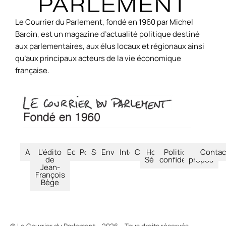
Le Courrier du Parlement, fondé en 1960 par Michel
Baroin, est un magazine d’actualité politique destiné
aux parlementaires, aux élus locaux et régionaux ainsi
qu’aux principaux acteurs de la vie économique
française.
Accueil
L'édito
Economie
Politique
Société
Environnement
International
Culture
Hors-
Politique de
À
Contac
de
Séries
confidentialité
propos
Jean-
François
Bège
© Le Courrier du Parlement – 2026 – Tous droits réservés.