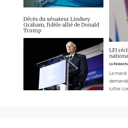
Décès du sénateur Lindsey
Graham, fidèle allié de Donald
Trump
LFI réc
nationa
La Rédacti
Le mardi
demandé 
lutter co