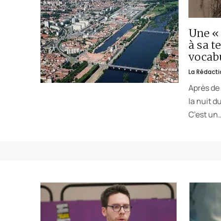
Une « 
à sa t
vocabu
La Rédacti
Après de 
la nuit d
C’est un