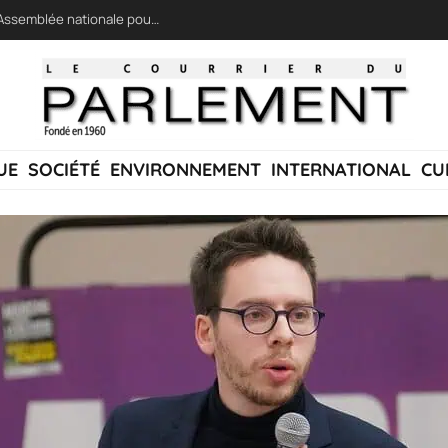
LFI réclame une « session extraordinaire » à l’Assemblée nationale pour lutter contre les incendies
UE
SOCIÉTÉ
ENVIRONNEMENT
INTERNATIONAL
CU