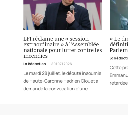
LFI réclame une « session
« Le dr
extraordinaire » à l’Assemblée
défini
nationale pour lutter contre les
Parlem
incendies
La Rédact
La Rédaction
30/07/2026
Cette pr
Le mardi 28 juillet, le député insoumis
Emmanuel
de Haute-Garonne Hadrien Clouet a
retardée.
demandé la convocation d’une…