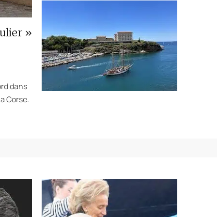
ulier »
ord dans
la Corse.