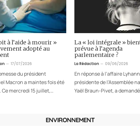
oit à l’aide à mourir »
La « loi intégrale » bien
tivement adopté au
prévue à l’agenda
ent
parlementaire ?
ion
17/07/2026
La Rédaction
09/06/2026
omesse du président
En réponse à l’affaire Lyhann
 Macron a maintes fois été
présidente de l’Assemblée na
 Ce mercredi 15 juillet,…
Yaël Braun-Pivet, a demandé
ENVIRONNEMENT