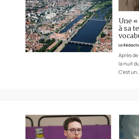
Une « 
à sa t
vocabu
La Rédacti
Après de 
la nuit d
C’est un