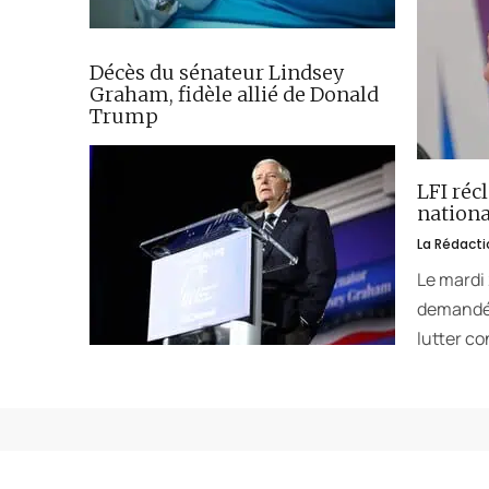
Décès du sénateur Lindsey
Graham, fidèle allié de Donald
Trump
LFI réc
nationa
La Rédacti
Le mardi
demandé 
lutter co