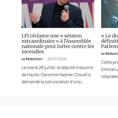
LFI réclame une « session
« Le dr
extraordinaire » à l’Assemblée
défini
nationale pour lutter contre les
Parlem
incendies
La Rédact
La Rédaction
30/07/2026
Cette pr
Le mardi 28 juillet, le député insoumis
Emmanuel
de Haute-Garonne Hadrien Clouet a
retardée.
demandé la convocation d’une…