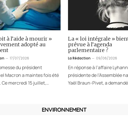
oit à l’aide à mourir »
La « loi intégrale » bien
tivement adopté au
prévue à l’agenda
ent
parlementaire ?
ion
17/07/2026
La Rédaction
09/06/2026
omesse du président
En réponse à l’affaire Lyhann
 Macron a maintes fois été
présidente de l’Assemblée na
 Ce mercredi 15 juillet,…
Yaël Braun-Pivet, a demandé
ENVIRONNEMENT