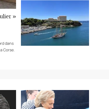
ulier »
ord dans
la Corse.