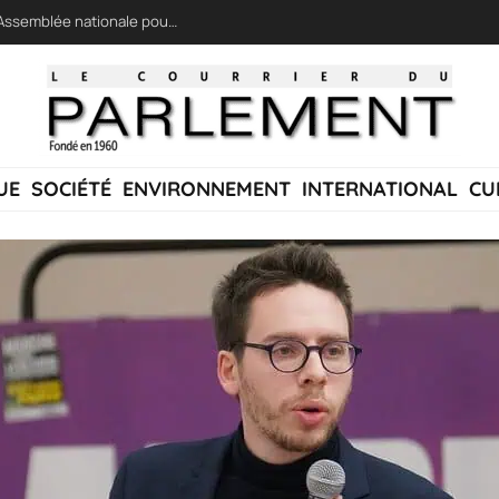
LFI réclame une « session extraordinaire » à l’Assemblée nationale pour lutter contre les incendies
UE
SOCIÉTÉ
ENVIRONNEMENT
INTERNATIONAL
CU