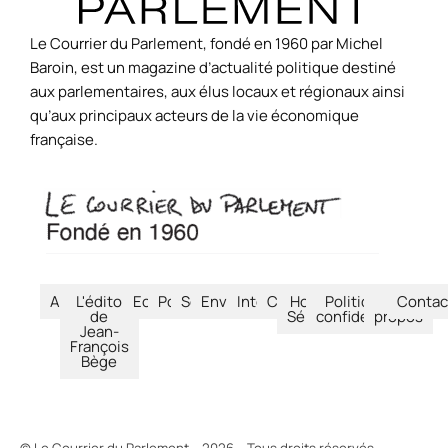
Le Courrier du Parlement, fondé en 1960 par Michel
Baroin, est un magazine d’actualité politique destiné
aux parlementaires, aux élus locaux et régionaux ainsi
qu’aux principaux acteurs de la vie économique
française.
Accueil
L'édito
Economie
Politique
Société
Environnement
International
Culture
Hors-
Politique de
À
Contac
de
Séries
confidentialité
propos
Jean-
François
Bège
© Le Courrier du Parlement – 2026 – Tous droits réservés.