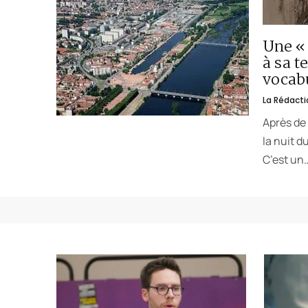
Une « 
à sa t
vocabu
La Rédacti
Après de 
la nuit d
C’est un