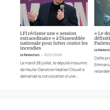
LFI réclame une « session
« Le dr
extraordinaire » à l’Assemblée
défini
nationale pour lutter contre les
Parlem
incendies
La Rédact
La Rédaction
30/07/2026
Cette pr
Le mardi 28 juillet, le député insoumis
Emmanuel
de Haute-Garonne Hadrien Clouet a
retardée.
demandé la convocation d’une…