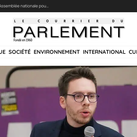
LFI réclame une « session extraordinaire » à l’Assemblée nationale pour lutter contre les incendies
UE
SOCIÉTÉ
ENVIRONNEMENT
INTERNATIONAL
CU