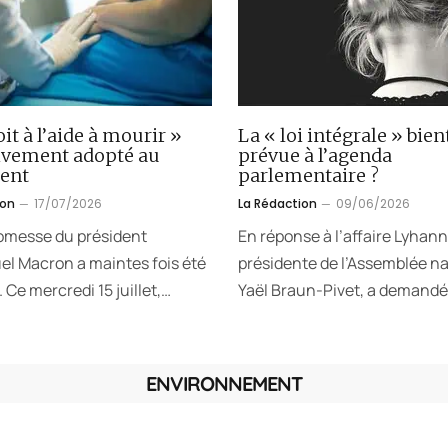
oit à l’aide à mourir »
La « loi intégrale » bien
tivement adopté au
prévue à l’agenda
ent
parlementaire ?
ion
17/07/2026
La Rédaction
09/06/2026
omesse du président
En réponse à l’affaire Lyhann
 Macron a maintes fois été
présidente de l’Assemblée na
 Ce mercredi 15 juillet,…
Yaël Braun-Pivet, a demandé
ENVIRONNEMENT