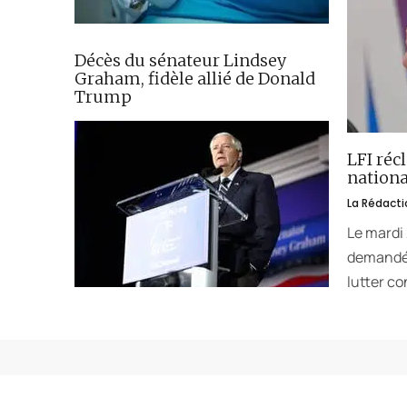
Décès du sénateur Lindsey
Graham, fidèle allié de Donald
Trump
LFI réc
nationa
La Rédacti
Le mardi
demandé 
lutter co