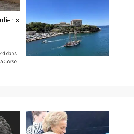
ulier »
ord dans
la Corse.