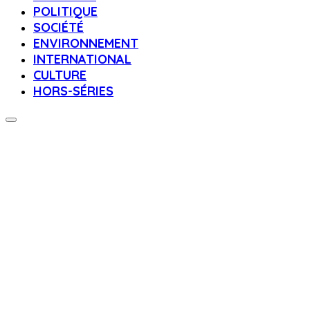
SOCIÉTÉ
ENVIRONNEMENT
INTERNATIONAL
CULTURE
HORS-SÉRIES
« Le droit à l’aide à mourir » définitivement adopté au
Parlement