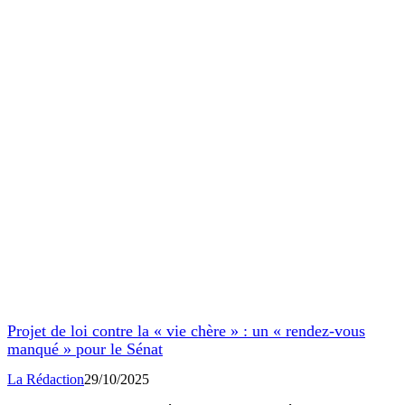
Projet de loi contre la « vie chère » : un « rendez-vous
manqué » pour le Sénat
La Rédaction
29/10/2025
La commission des affaires économiques a adopté, sans grand
enthousiasme, un texte jugé « insuffisant…