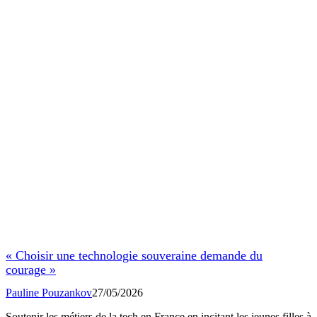
« Choisir une technologie souveraine demande du
courage »
Pauline Pouzankov
27/05/2026
Soutenir les métiers de la tech en France en incitant les jeunes filles à
intégrer…