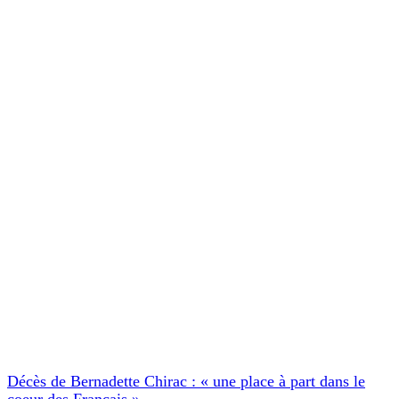
Décès de Bernadette Chirac : « une place à part dans le
coeur des Français »
Trinq
07/06/2026