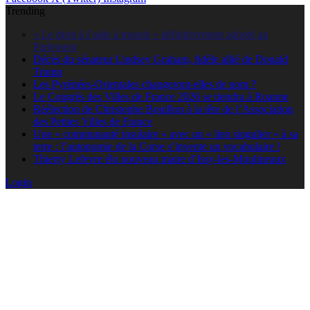
Trending
Décès du sénateur Lindsey Graham, fidèle allié de Donald
Trump
Les Pyrénées-Orientales changeront-elles de nom ?
Le Congrès des Villes de France 2026 se tiendra à Roanne
Réélection de Christophe Bouillon à la tête de l’Association
des Petites Villes de France
Une « communauté insulaire » avec un « lien singulier » à sa
terre : l’autonomie de la Corse s’invente un vocabulaire !
Thierry Lefevre élu nouveau maire d’Issy-les-Moulineaux
Login