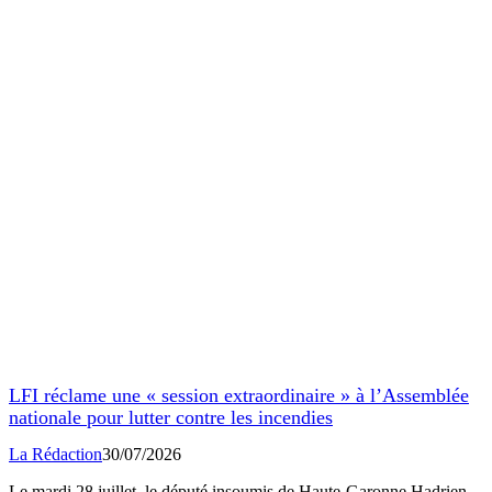
LFI réclame une « session extraordinaire » à l’Assemblée
nationale pour lutter contre les incendies
La Rédaction
30/07/2026
Le mardi 28 juillet, le député insoumis de Haute-Garonne Hadrien
Clouet a demandé la convocation d’une session extraordinaire au
Palais Bourbon pour lutter contre les feux et débloquer des crédits