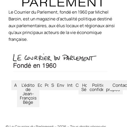
Le Courrier du Parlement, fondé en 1960 par Michel
Baroin, est un magazine d’actualité politique destiné
aux parlementaires, aux élus locaux et régionaux ainsi
qu’aux principaux acteurs de la vie économique
française.
Accueil
L'édito
Economie
Politique
Société
Environnement
International
Culture
Hors-
Politique de
À
Contac
de
Séries
confidentialité
propos
Jean-
François
Bège
© Le Courrier du Parlement – 2026 – Tous droits réservés.