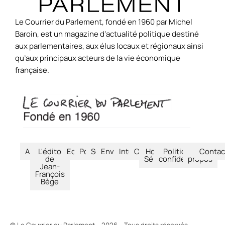
Le Courrier du Parlement, fondé en 1960 par Michel
Baroin, est un magazine d’actualité politique destiné
aux parlementaires, aux élus locaux et régionaux ainsi
qu’aux principaux acteurs de la vie économique
française.
Accueil
L'édito
Economie
Politique
Société
Environnement
International
Culture
Hors-
Politique de
À
Contac
de
Séries
confidentialité
propos
Jean-
François
Bège
© Le Courrier du Parlement – 2026 – Tous droits réservés.