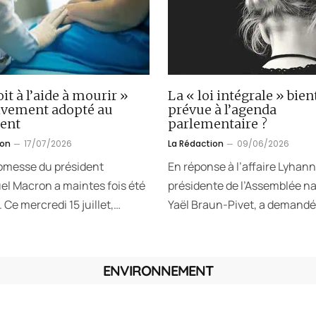
oit à l’aide à mourir »
La « loi intégrale » bien
tivement adopté au
prévue à l’agenda
ent
parlementaire ?
ion
17/07/2026
La Rédaction
09/06/2026
omesse du président
En réponse à l’affaire Lyhann
 Macron a maintes fois été
présidente de l’Assemblée na
 Ce mercredi 15 juillet,…
Yaël Braun-Pivet, a demandé
ENVIRONNEMENT