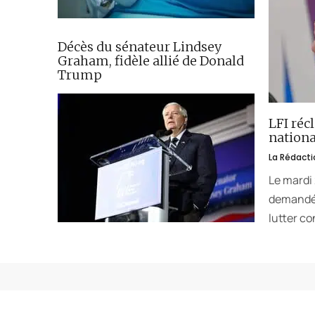
Décès du sénateur Lindsey
Graham, fidèle allié de Donald
Trump
LFI réc
nationa
La Rédacti
Le mardi
demandé 
lutter co