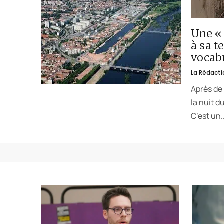
Une « 
à sa t
vocabu
La Rédacti
Après de 
la nuit d
C’est un