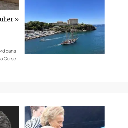
ulier »
ord dans
la Corse.