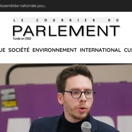
LFI réclame une « session extraordinaire » à l’Assemblée nationale pour lutter contre les incendies
UE
SOCIÉTÉ
ENVIRONNEMENT
INTERNATIONAL
CU