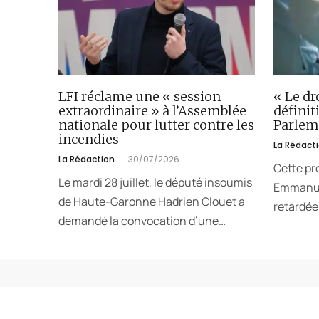
LFI réclame une « session
« Le dr
extraordinaire » à l’Assemblée
défini
nationale pour lutter contre les
Parlem
incendies
La Rédact
La Rédaction
30/07/2026
Cette pr
Le mardi 28 juillet, le député insoumis
Emmanuel
de Haute-Garonne Hadrien Clouet a
retardée.
demandé la convocation d’une…