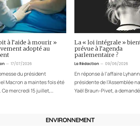
oit à l’aide à mourir »
La « loi intégrale » bien
tivement adopté au
prévue à l’agenda
ent
parlementaire ?
ion
17/07/2026
La Rédaction
09/06/2026
omesse du président
En réponse à l’affaire Lyhann
 Macron a maintes fois été
présidente de l’Assemblée na
 Ce mercredi 15 juillet,…
Yaël Braun-Pivet, a demandé
ENVIRONNEMENT