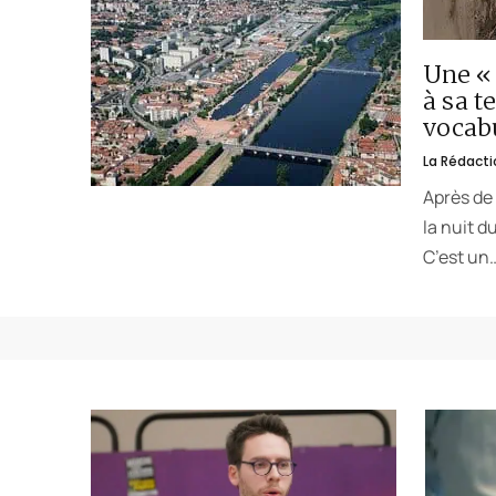
Une « 
à sa t
vocabu
La Rédacti
Après de 
la nuit d
C’est un