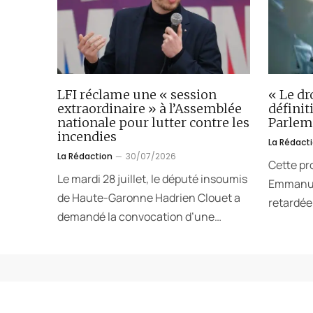
LFI réclame une « session
« Le dr
extraordinaire » à l’Assemblée
défini
nationale pour lutter contre les
Parlem
incendies
La Rédact
La Rédaction
30/07/2026
Cette pr
Le mardi 28 juillet, le député insoumis
Emmanuel
de Haute-Garonne Hadrien Clouet a
retardée.
demandé la convocation d’une…