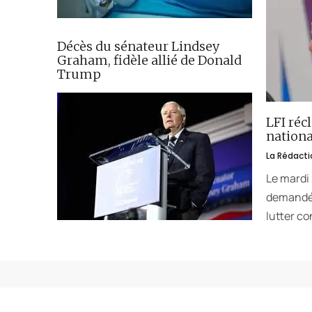
Décès du sénateur Lindsey
Graham, fidèle allié de Donald
Trump
LFI réc
nationa
La Rédacti
Le mardi
demandé 
lutter co