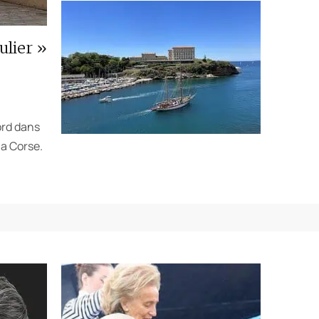
ulier »
ord dans
la Corse.