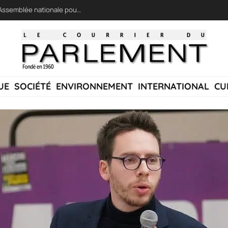
LFI réclame une « session extraordinaire » à l’Assemblée nationale pour lutter contre les incendies
UE
SOCIÉTÉ
ENVIRONNEMENT
INTERNATIONAL
CU