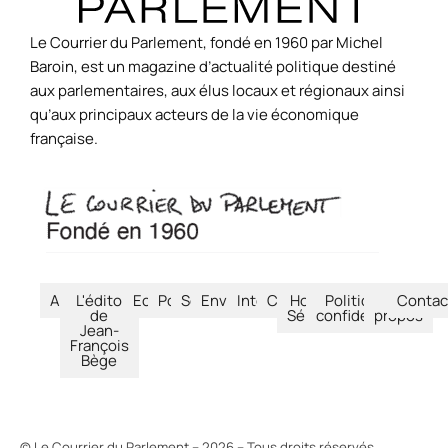
Le Courrier du Parlement, fondé en 1960 par Michel
Baroin, est un magazine d’actualité politique destiné
aux parlementaires, aux élus locaux et régionaux ainsi
qu’aux principaux acteurs de la vie économique
française.
Accueil
L'édito
Economie
Politique
Société
Environnement
International
Culture
Hors-
Politique de
À
Contac
de
Séries
confidentialité
propos
Jean-
François
Bège
© Le Courrier du Parlement – 2026 – Tous droits réservés.