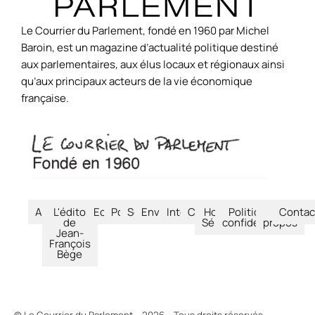
Le Courrier du Parlement, fondé en 1960 par Michel
Baroin, est un magazine d’actualité politique destiné
aux parlementaires, aux élus locaux et régionaux ainsi
qu’aux principaux acteurs de la vie économique
française.
Accueil
L'édito
Economie
Politique
Société
Environnement
International
Culture
Hors-
Politique de
À
Contac
de
Séries
confidentialité
propos
Jean-
François
Bège
© Le Courrier du Parlement – 2026 – Tous droits réservés.