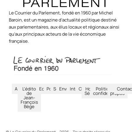
Le Courrier du Parlement, fondé en 1960 par Michel
Baroin, est un magazine d’actualité politique destiné
aux parlementaires, aux élus locaux et régionaux ainsi
qu’aux principaux acteurs de la vie économique
française.
Accueil
L'édito
Economie
Politique
Société
Environnement
International
Culture
Hors-
Politique de
À
Contac
de
Séries
confidentialité
propos
Jean-
François
Bège
© Le Courrier du Parlement – 2026 – Tous droits réservés.