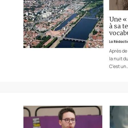
Une « 
à sa t
vocabu
La Rédacti
Après de 
la nuit d
C’est un