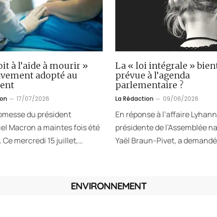
oit à l’aide à mourir »
La « loi intégrale » bien
tivement adopté au
prévue à l’agenda
ent
parlementaire ?
ion
17/07/2026
La Rédaction
09/06/2026
omesse du président
En réponse à l’affaire Lyhann
 Macron a maintes fois été
présidente de l’Assemblée na
 Ce mercredi 15 juillet,…
Yaël Braun-Pivet, a demandé
ENVIRONNEMENT