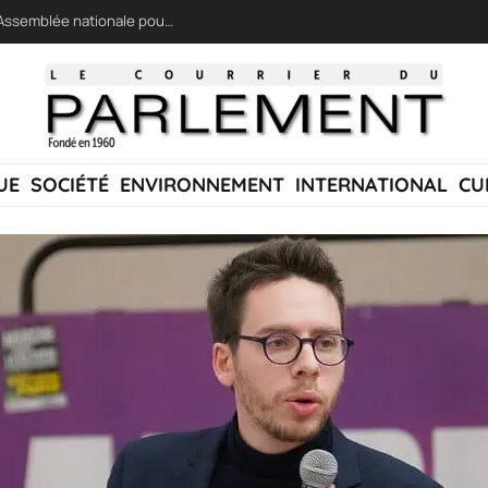
LFI réclame une « session extraordinaire » à l’Assemblée nationale pour lutter contre les incendies
UE
SOCIÉTÉ
ENVIRONNEMENT
INTERNATIONAL
CU