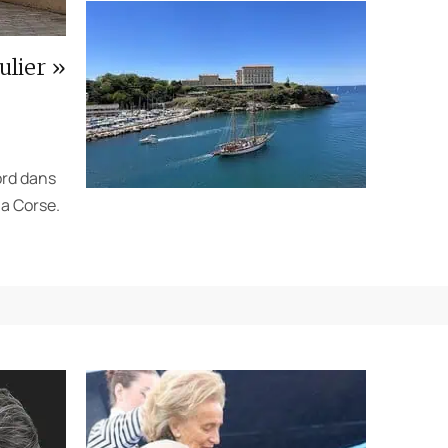
ulier »
ord dans
la Corse.