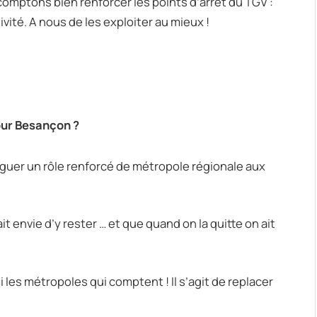
comptons bien renforcer les points d’arrêt du TGV :
té. A nous de les exploiter au mieux !
our Besançon ?
guer un rôle renforcé de métropole régionale aux
ait envie d’y rester … et que quand on la quitte on ait
i les métropoles qui comptent ! Il s’agit de replacer