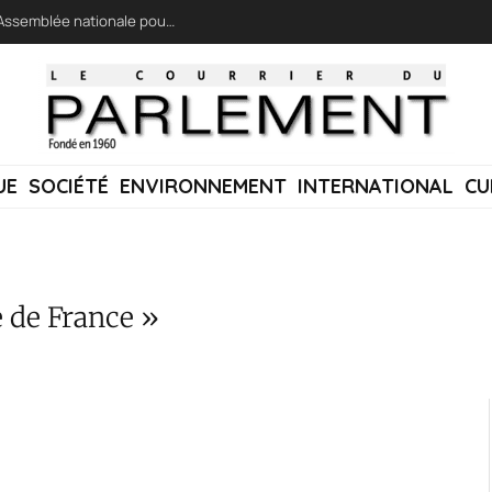
LFI réclame une « session extraordinaire » à l’Assemblée nationale pour lutter contre les incendies
UE
SOCIÉTÉ
ENVIRONNEMENT
INTERNATIONAL
CU
e de France »