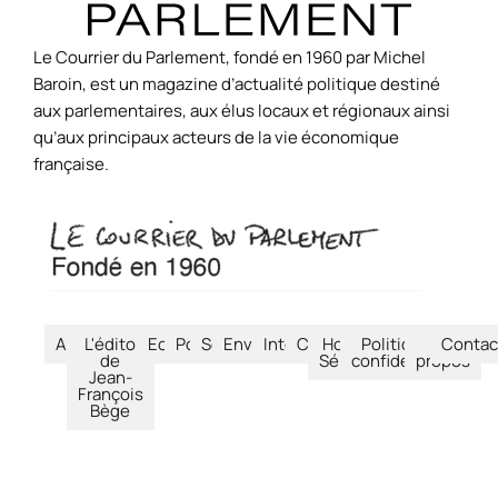
Le Courrier du Parlement, fondé en 1960 par Michel
Baroin, est un magazine d’actualité politique destiné
aux parlementaires, aux élus locaux et régionaux ainsi
qu’aux principaux acteurs de la vie économique
française.
Accueil
L'édito
Economie
Politique
Société
Environnement
International
Culture
Hors-
Politique de
À
Contac
de
Séries
confidentialité
propos
Jean-
François
Bège