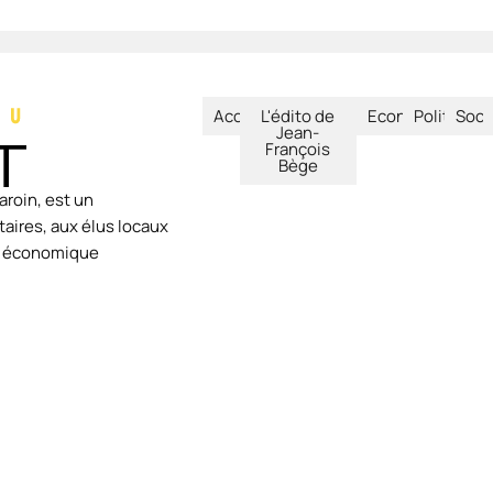
Accueil
L'édito de
Economie
Politique
Soci
Jean-
François
Bège
aroin, est un
aires, aux élus locaux
ie économique