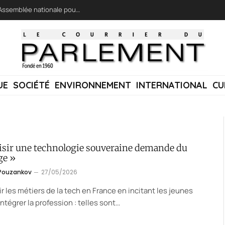
LFI réclame une « session extraordinaire » à l’Assemblée nationale pour lutter contre les incendies
UE
SOCIÉTÉ
ENVIRONNEMENT
INTERNATIONAL
CU
isir une technologie souveraine demande du
ge »
 Pouzankov
27/05/2026
r les métiers de la tech en France en incitant les jeunes
 intégrer la profession : telles sont…