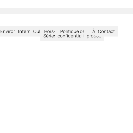
été
Environnement
International
Culture
Hors-
Politique de
À
Contact
Séries
confidentialité
propos