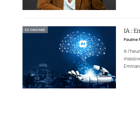
ECONOMIE
IA : 
Pauline
A l’heu
massive
Emmanu