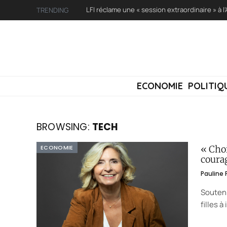
TRENDING
ECONOMIE
POLITIQ
BROWSING:
TECH
ECONOMIE
« Cho
coura
Pauline
Souteni
filles à