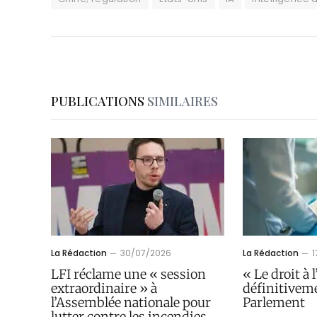
PUBLICATIONS
SIMILAIRES
La Rédaction
30/07/2026
La Rédaction
LFI réclame une « session
« Le droit à 
extraordinaire » à
définitivem
l’Assemblée nationale pour
Parlement
lutter contre les incendies