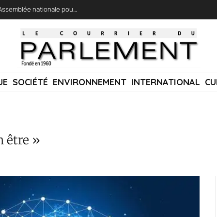
LFI réclame une « session extraordinaire » à l’Assemblée nationale pour lutter contre les incendies
UE
SOCIÉTÉ
ENVIRONNEMENT
INTERNATIONAL
CU
 être »