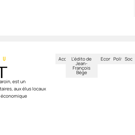
Accueil
L'édito de
Economie
Politique
Soci
Jean-
François
Bège
aroin, est un
aires, aux élus locaux
ie économique