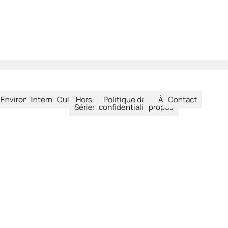
été
Environnement
International
Culture
Hors-
Politique de
À
Contact
Séries
confidentialité
propos