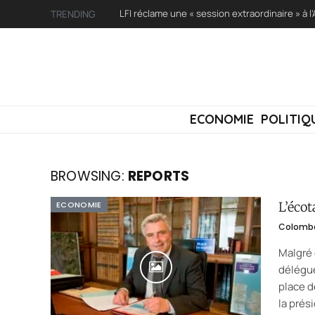
TRENDING
ECONOMIE
POLITIQ
BROWSING:
REPORTS
ECONOMIE
L’écot
Colomb
Malgré 
délégué
place d
la prés