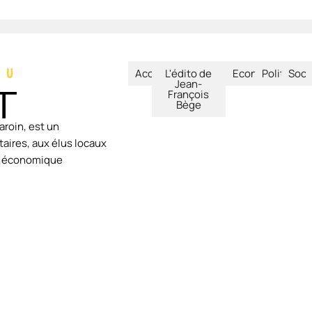
Accueil
L'édito de
Economie
Politique
Soci
Jean-
François
Bège
aroin, est un
aires, aux élus locaux
ie économique