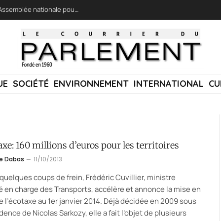
LFI réclame une « session extraordinaire » à l’Assemblée nationale pour lutter contre les incendies
UE
SOCIÉTÉ
ENVIRONNEMENT
INTERNATIONAL
CU
axe: 160 millions d’euros pour les territoires
e Dabas
11/10/2013
quelques coups de frein, Frédéric Cuvillier, ministre
 en charge des Transports, accélère et annonce la mise en
e l’écotaxe au 1er janvier 2014. Déjà décidée en 2009 sous
idence de Nicolas Sarkozy, elle a fait l’objet de plusieurs