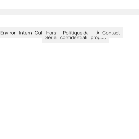
été
Environnement
International
Culture
Hors-
Politique de
À
Contact
Séries
confidentialité
propos