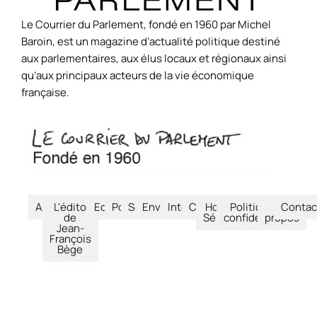
Le Courrier du Parlement, fondé en 1960 par Michel
Baroin, est un magazine d’actualité politique destiné
aux parlementaires, aux élus locaux et régionaux ainsi
qu’aux principaux acteurs de la vie économique
française.
Accueil
L'édito
Economie
Politique
Société
Environnement
International
Culture
Hors-
Politique de
À
Contac
de
Séries
confidentialité
propos
Jean-
François
Bège
© Le Courrier du Parlement – 2026 – Tous droits réservés.