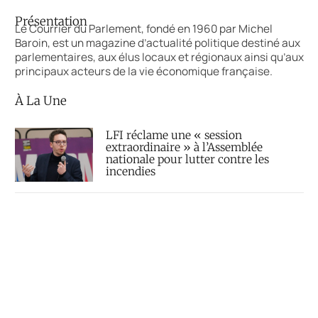
Présentation
Le Courrier du Parlement, fondé en 1960 par Michel
Baroin, est un magazine d’actualité politique destiné aux
parlementaires, aux élus locaux et régionaux ainsi qu’aux
principaux acteurs de la vie économique française.
À La Une
LFI réclame une « session
extraordinaire » à l’Assemblée
nationale pour lutter contre les
incendies
« Le droit à l’aide à mourir »
définitivement adopté au Parlement
Décès du sénateur Lindsey Graham,
fidèle allié de Donald Trump