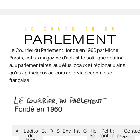
Le Courrier du Parlement, fondé en 1960 par Michel
Baroin, est un magazine d’actualité politique destiné
aux parlementaires, aux élus locaux et régionaux ainsi
qu’aux principaux acteurs de la vie économique
française.
Accueil
L'édito
Economie
Politique
Société
Environnement
International
Culture
Hors-
Politique de
À
Contac
de
Séries
confidentialité
propos