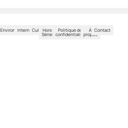
été
Environnement
International
Culture
Hors-
Politique de
À
Contact
Séries
confidentialité
propos