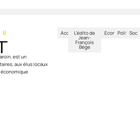
Accueil
L'édito de
Economie
Politique
Soci
Jean-
François
Bège
aroin, est un
aires, aux élus locaux
ie économique