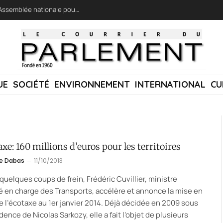
LFI réclame une « session extraordinaire » à l’Assemblée nationale pour lutter contre les incendies
UE
SOCIÉTÉ
ENVIRONNEMENT
INTERNATIONAL
CU
axe: 160 millions d’euros pour les territoires
e Dabas
11/10/2013
quelques coups de frein, Frédéric Cuvillier, ministre
 en charge des Transports, accélère et annonce la mise en
e l’écotaxe au 1er janvier 2014. Déjà décidée en 2009 sous
idence de Nicolas Sarkozy, elle a fait l’objet de plusieurs