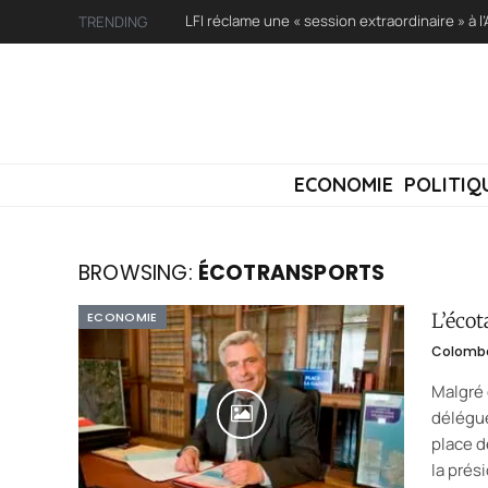
TRENDING
ECONOMIE
POLITIQ
BROWSING:
ÉCOTRANSPORTS
ECONOMIE
L’écot
Colomb
Malgré 
délégué
place d
la prés