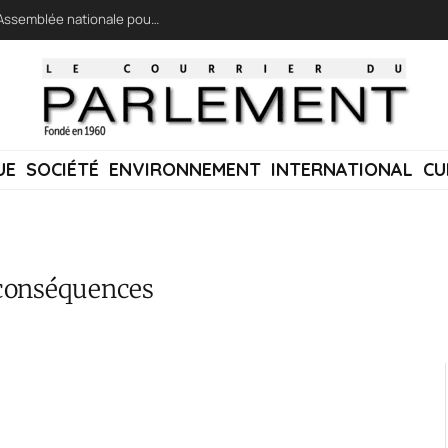
LFI réclame une « session extraordinaire » à l’Assemblée nationale pour lutter contre les incendies
UE
SOCIÉTÉ
ENVIRONNEMENT
INTERNATIONAL
CU
s conséquences