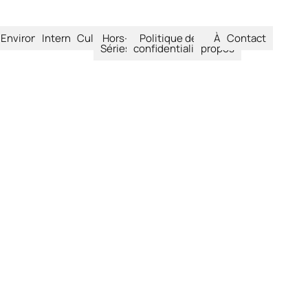
été
Environnement
International
Culture
Hors-
Politique de
À
Contact
Séries
confidentialité
propos