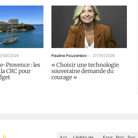
12/06/2026
Pauline Pouzankov
27/05/2026
e-Provence : les
« Choisir une technologie
 la CRC pour
souveraine demande du
dget
courage »
Accueil
L'édito de
Economie
Politique
Soci