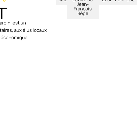
Jean-
François
Bège
aroin, est un
aires, aux élus locaux
ie économique