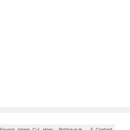
été
Environnement
International
Culture
Hors-
Politique de
À
Contact