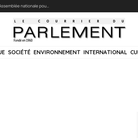
LFI réclame une « session extraordinaire » à l’Assemblée nationale pour lutter contre les incendies
UE
SOCIÉTÉ
ENVIRONNEMENT
INTERNATIONAL
CU