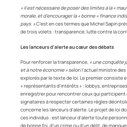
« Il est nécessaire de poser des limites à la « mauv
morale, et d’encourager la « bonne » finance i
pays. »
C’est en ces termes que Michel Sapin prése
de trois volets : transparence, lutte contre la co
Les lanceurs d’alerte au cœur des débats
Pour renforcer la transparence,
« une conquête j
et à notre économie »
selon l’actuel ministre des
explorés par le texte de loi. Le premier consiste 
« représentants d’intérêts » : lobbys, entreprises
enregistrer pour rencontrer ceux qui participent à l
signataires à respecter certaines règles déontolo
concerne les lanceurs d’alerte. Le projet de loi d
ces individus : est lanceur d’alerte toute personn
de bonne foi, d’un crime ou d’un délit, de manque