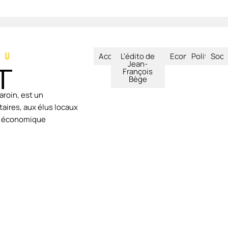
Accueil
L'édito de
Economie
Politique
Soci
Jean-
François
Bège
aroin, est un
aires, aux élus locaux
ie économique