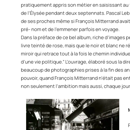
pratiquement appris son métier en saisissant au fi
de l’Élysée pendant deux septennats. Pascal Lebru
de ses proches même si François Mitterrand avait f
pré- nom et de l’emmener parfois en voyage.
Dans la préface de ce bel album, riche d’images p
livre teinté de rose, mais que le noir et blanc ne re
miroir qui retrace tout à la fois le chemin individ
d’une vie politique.” L’ouvrage, élaboré sous la d
beaucoup de photographies prises à la fin des an
pouvoir, quand François Mitterrand n’était pas ento
non seulement l’ambition mais aussi, chaque jour p