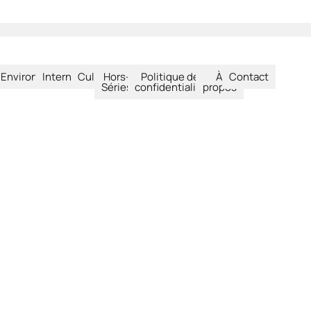
été
Environnement
International
Culture
Hors-
Politique de
À
Contact
Séries
confidentialité
propos