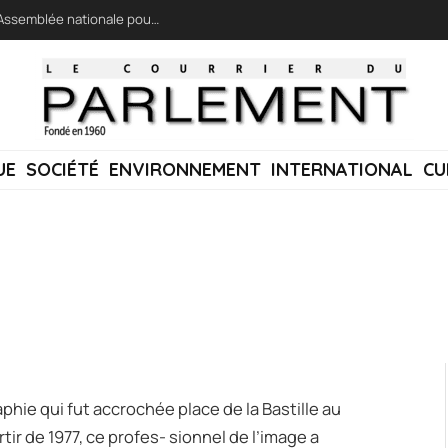
LFI réclame une « session extraordinaire » à l’Assemblée nationale pour lutter contre les incendies
UE
SOCIÉTÉ
ENVIRONNEMENT
INTERNATIONAL
CU
hie qui fut accrochée place de la Bastille au
rtir de 1977, ce profes- sionnel de l’image a