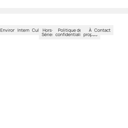
été
Environnement
International
Culture
Hors-
Politique de
À
Contact
Séries
confidentialité
propos