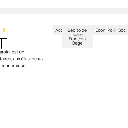
Accueil
L'édito de
Economie
Politique
Soci
Jean-
François
Bège
aroin, est un
aires, aux élus locaux
ie économique