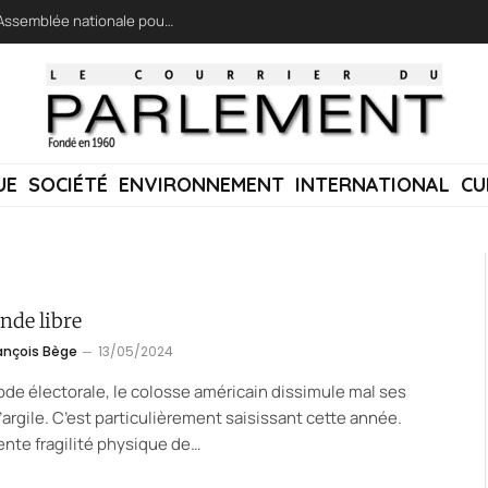
LFI réclame une « session extraordinaire » à l’Assemblée nationale pour lutter contre les incendies
UE
SOCIÉTÉ
ENVIRONNEMENT
INTERNATIONAL
CU
nde libre
ançois Bège
13/05/2024
ode électorale, le colosse américain dissimule mal ses
’argile. C’est particulièrement saisissant cette année.
ente fragilité physique de…