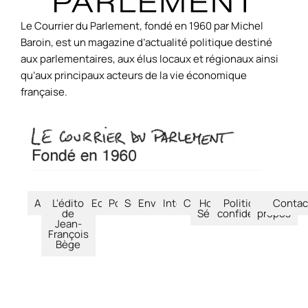
Le Courrier du Parlement, fondé en 1960 par Michel
Baroin, est un magazine d’actualité politique destiné
aux parlementaires, aux élus locaux et régionaux ainsi
qu’aux principaux acteurs de la vie économique
française.
Accueil
L'édito
Economie
Politique
Société
Environnement
International
Culture
Hors-
Politique de
À
Contac
de
Séries
confidentialité
propos
Jean-
François
Bège
© Le Courrier du Parlement – 2026 – Tous droits réservés.