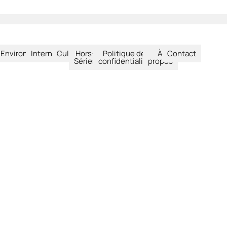
été
Environnement
International
Culture
Hors-
Politique de
À
Contact
Séries
confidentialité
propos