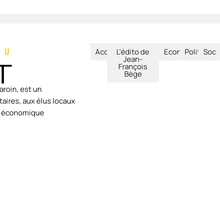
Accueil
L'édito de
Economie
Politique
Soci
Jean-
François
Bège
aroin, est un
aires, aux élus locaux
ie économique