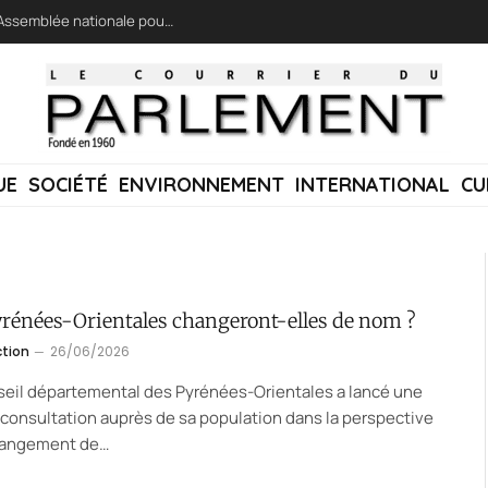
LFI réclame une « session extraordinaire » à l’Assemblée nationale pour lutter contre les incendies
UE
SOCIÉTÉ
ENVIRONNEMENT
INTERNATIONAL
CU
yrénées-Orientales changeront-elles de nom ?
ction
26/06/2026
eil départemental des Pyrénées-Orientales a lancé une
consultation auprès de sa population dans la perspective
hangement de…