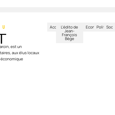
Accueil
L'édito de
Economie
Politique
Soci
Jean-
François
Bège
aroin, est un
aires, aux élus locaux
ie économique