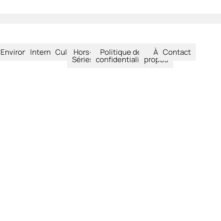
été
Environnement
International
Culture
Hors-
Politique de
À
Contact
Séries
confidentialité
propos