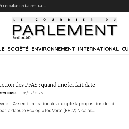
LFI réclame une « session extraordinaire » à l’Assemblée nationale pour lutter contre les incendies
UE
SOCIÉTÉ
ENVIRONNEMENT
INTERNATIONAL
CU
iction des PFAS : quand une loi fait date
thuillière
26/02/2025
évrier, l’Assemblée nationale a adopté la proposition de loi
par le député Ecologie les Verts (EELV) Nicolas…