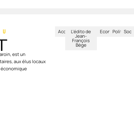
Accueil
L'édito de
Economie
Politique
Soci
Jean-
François
Bège
aroin, est un
aires, aux élus locaux
ie économique