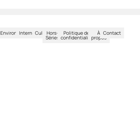
été
Environnement
International
Culture
Hors-
Politique de
À
Contact
Séries
confidentialité
propos