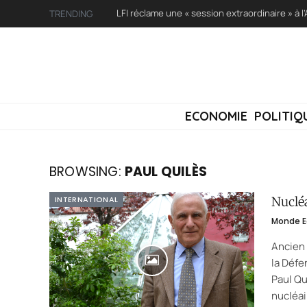
TRENDING
ECONOMIE
POLITIQ
BROWSING:
PAUL QUILÈS
INTERNATIONAL
Nucléa
Monde E
Ancien 
la Défe
Paul Qu
nucléai