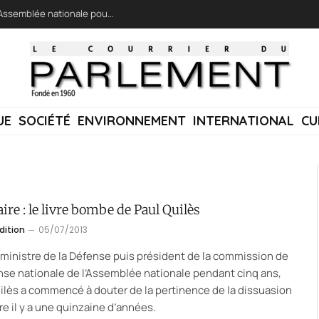
LFI réclame une « session extraordinaire » à l’Assemblée nationale pour lutter contre les incendies
UE
SOCIÉTÉ
ENVIRONNEMENT
INTERNATIONAL
CU
ire : le livre bombe de Paul Quilès
dition
05/07/2013
ministre de la Défense puis président de la commission de
nse nationale de l’Assemblée nationale pendant cinq ans,
ilès a commencé à douter de la pertinence de la dissuasion
re il y a une quinzaine d’années.