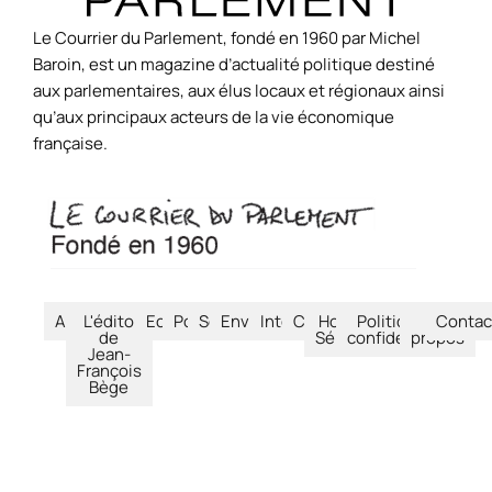
Le Courrier du Parlement, fondé en 1960 par Michel
Baroin, est un magazine d’actualité politique destiné
aux parlementaires, aux élus locaux et régionaux ainsi
qu’aux principaux acteurs de la vie économique
française.
Accueil
L'édito
Economie
Politique
Société
Environnement
International
Culture
Hors-
Politique de
À
Contac
de
Séries
confidentialité
propos
Jean-
François
Bège
© Le Courrier du Parlement – 2026 – Tous droits réservés.