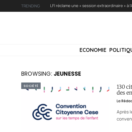
TRENDING
ECONOMIE
POLITIQ
BROWSING:
JEUNESSE
SOCIÉTÉ
130 ci
des e
La Réda
Après l
convent