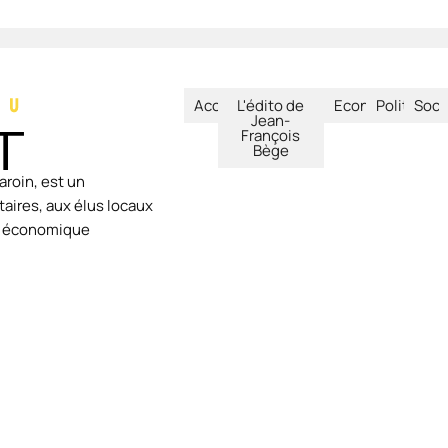
Accueil
L'édito de
Economie
Politique
Soci
Jean-
François
Bège
aroin, est un
aires, aux élus locaux
ie économique