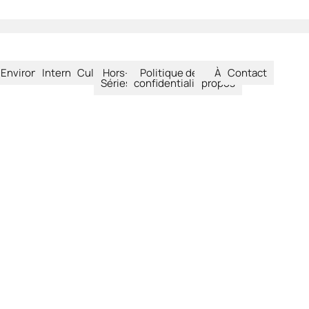
été
Environnement
International
Culture
Hors-
Politique de
À
Contact
Séries
confidentialité
propos