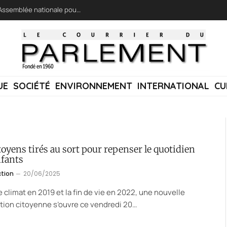
LFI réclame une « session extraordinaire » à l’Assemblée nationale pour lutter contre les incendies
UE
SOCIÉTÉ
ENVIRONNEMENT
INTERNATIONAL
CU
toyens tirés au sort pour repenser le quotidien
nfants
ction
20/06/2025
e climat en 2019 et la fin de vie en 2022, une nouvelle
ion citoyenne s’ouvre ce vendredi 20…