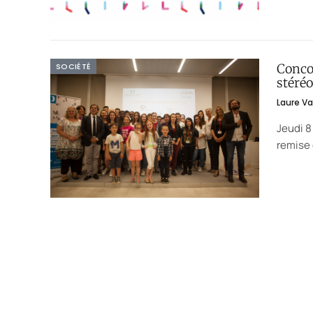
SOCIÉTÉ
Concou
stéré
Laure V
Jeudi 8
remise 