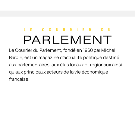
Le Courrier du Parlement, fondé en 1960 par Michel
Baroin, est un magazine d’actualité politique destiné
aux parlementaires, aux élus locaux et régionaux ainsi
qu’aux principaux acteurs de la vie économique
française.
Accueil
L'édito
Economie
Politique
Société
Environnement
International
Culture
Hors-
Politique de
À
Contac
de
Séries
confidentialité
propos